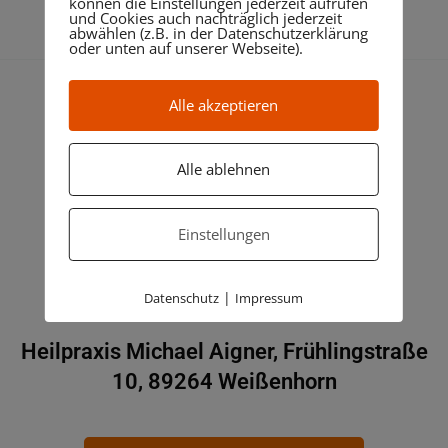
können die Einstellungen jederzeit aufrufen
und Cookies auch nachträglich jederzeit
abwählen (z.B. in der Datenschutzerklärung
oder unten auf unserer Webseite).
Alle akzeptieren
JETZT TERMIN ANFRAGEN
Alle ablehnen
Einstellungen
|
Datenschutz
Impressum
Heilpraxis Michael Aigner, Frühlingstraße
10, 89264 Weißenhorn