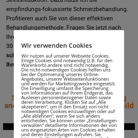
empfindungs-fokussierte Schmerzbehandlung.
Profitieren auch Sie von dieser effektiven
Behandlungsmethode. Fragen Sie jetzt nach
Ihrem Termin unter
07309-928 58
Wir verwenden Cookies
30
.
Gewinnen auch SIE wieder ein
schmerzfreies Leben wie viele andere vor
Wir nutzen auf unserer Webseite Cookies.
Einige Cookies sind notwendig (z.B. für den
Ihnen.
Warenkorb) andere sind nicht notwendig.
Die nicht-notwendigen Cookies helfen uns
bei der Optimierung unseres Online-
Angebotes, unserer Webseitenfunktionen
und werden für Marketingzwecke eingesetzt.
Die Einwilligung umfasst die Speicherung
von Informationen auf Ihrem Endgerät, das
So hat diese Schmerzbehandlung
Auslesen personenbezogener Daten sowie
deren Verarbeitung. Klicken Sie auf „Alle
anderen geholfen (klicken Sie ein Bild
akzeptieren“, um in den Einsatz von nicht
notwendigen Cookies einzuwilligen oder auf
an):
„Alle ablehnen“, wenn Sie sich anders
entscheiden. Sie können unter „Einstellungen
verwalten“ detaillierte Informationen der von
uns eingesetzten Arten von Cookies erhalten
und deren Einstellungen aufrufen. Sie