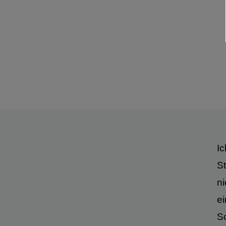
Ic
St
n
ei
S