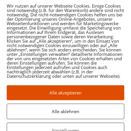
Wir nutzen auf unserer Webseite Cookies. Einige Cookies
sind notwendig (z.B. für den Warenkorb) andere sind nicht
notwendig. Die nicht-notwendigen Cookies helfen uns bei
der Optimierung unseres Online-Angebotes, unserer
Heilpraxis Michael Aigner, 
Webseitenfunktionen und werden für Marketingzwecke
eingesetzt. Die Einwilligung umfasst die Speicherung von
89264 Weißen
Informationen auf Ihrem Endgerät, das Auslesen
personenbezogener Daten sowie deren Verarbeitung.
Klicken Sie auf „Alle akzeptieren“, um in den Einsatz von
therapie mit
nicht notwendigen Cookies einzuwilligen oder auf „Alle
ng von
ablehnen“, wenn Sie sich anders entscheiden. Sie können
unter „Einstellungen verwalten“ detaillierte Informationen
HIER TERM
ckaden.
der von uns eingesetzten Arten von Cookies erhalten und
ANFRAGE
deren Einstellungen aufrufen. Sie können die
Einstellungen jederzeit aufrufen und Cookies auch
nachträglich jederzeit abwählen (z.B. in der
Datenschutzerklärung oder unten auf unserer Webseite).
oder
Alle akzeptieren
anrufen un
+49 7309-928 
Alle ablehnen
Einstellungen