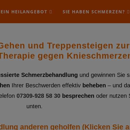
EIN HEILANGEBOT
SIE HABEN SCHMERZEN?
Gehen und Treppensteigen zurü
 Therapie gegen Knieschmerze
ussierte Schmerzbehandlung
und gewinnen Sie s
hen
Ihrer Beschwerden effektiv
beheben
– und da
elefon
07309-928 58 30
besprechen
oder nutzen 
unten.
ung anderen geholfen (Klicken Sie auf