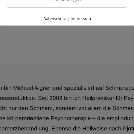
Frühlingstraße 10, 8
|
Datenschutz
Impressum
h bin Michael Aigner und spezialisiert auf Schmerz
ressreduktion. Seit 2002 bin ich Heilpraktiker für P
icht nur den Schmerz, sondern vor allem die Schmer
ne körperorientierte Psychotherapie – die empfindun
chmerzbehandlung. Ebenso die Heilweise nach Pjotr