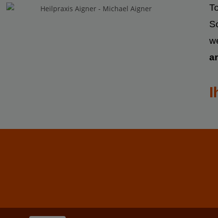
To
S
w
a
I