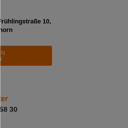
Frühlingstraße 10,
horn
IN
N
ter
58 30